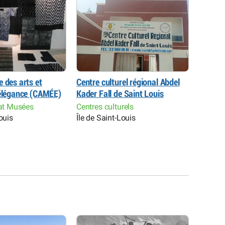
 des arts et
Centre culturel régional Abdel
Syndica
’élégance (CAMÉE)
Kader Fall de Saint Louis
Louis
nat Musées
Centres culturels
Musées 
ouis
Île de Saint-Louis
Île de 