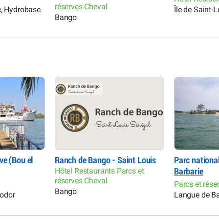
réserves Cheval
e, Hydrobase
Île de Saint-L
Bango
ve (Bou el
Ranch de Bango - Saint Louis
Parc nationa
Hôtel Restaurants Parcs et
Barbarie
réserves Cheval
Parcs et rése
Bango
Podor
Langue de Ba