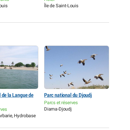
ouis
Île de Saint-Louis
Gandio
l de la Langue de
Parc national du Djoudj
Réserve
Guemb
Parcs et réserves
Diama-Djoudj
rves
Parcs e
rbarie, Hydrobase
Gandio