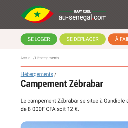
SE LOGER
SE DÉPLACER
À FAI
Accueil
/ Hébergements
Hébergements
/
Campement Zébrabar
Le campement Zébrabar se situe à Gandiole au
de 8 000F CFA soit 12 €.