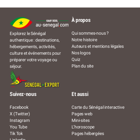
À propos
Qui sommes-nous ?
Explorez le Sénégal
Notre histoire
authentique : destinations,
Auteurs et mentions légales
hébergements, activités,
Nos logos
culture et événements pour
Quiz
préparer votre voyage ou
Plan du site
séjour.
Suivez-nous
Et aussi
Facebook
Carte du Sénégal interactive
X (Twitter)
Pages web
Instagram
Mini-sites
You Tube
L’horoscope
Tik Tok
Pages hébergées
Linkedin