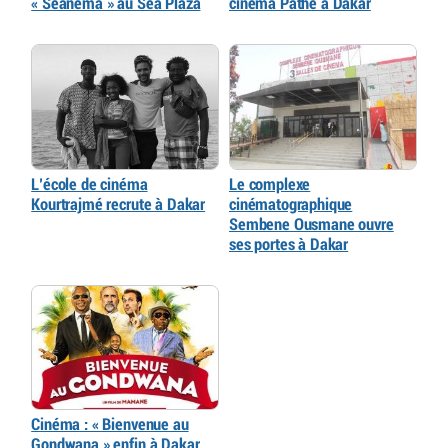
« Seanema » au Sea Plaza
cinéma Pathé à Dakar
L’école de cinéma
Le complexe
Kourtrajmé recrute à Dakar
cinématographique
Sembene Ousmane ouvre
ses portes à Dakar
Cinéma : « Bienvenue au
Gondwana » enfin à Dakar