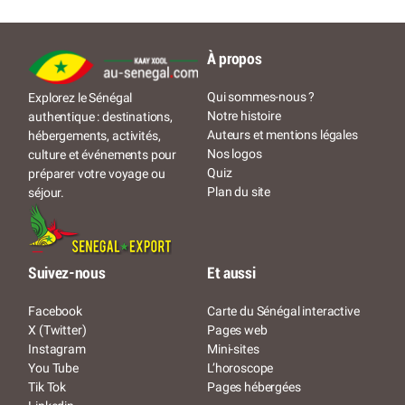
À propos
Qui sommes-nous ?
Explorez le Sénégal
Notre histoire
authentique : destinations,
Auteurs et mentions légales
hébergements, activités,
Nos logos
culture et événements pour
Quiz
préparer votre voyage ou
Plan du site
séjour.
Suivez-nous
Et aussi
Facebook
Carte du Sénégal interactive
X (Twitter)
Pages web
Instagram
Mini-sites
You Tube
L’horoscope
Tik Tok
Pages hébergées