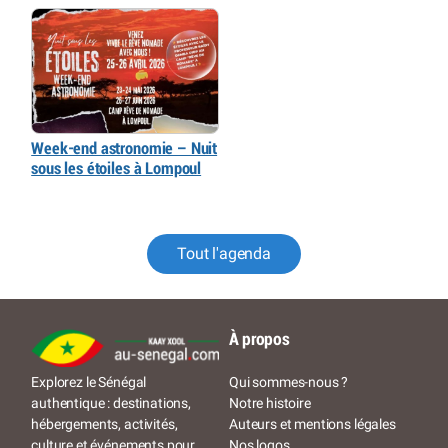
Week-end astronomie – Nuit
sous les étoiles à Lompoul
Tout l'agenda
À propos
Qui sommes-nous ?
Explorez le Sénégal
Notre histoire
authentique : destinations,
Auteurs et mentions légales
hébergements, activités,
Nos logos
culture et événements pour