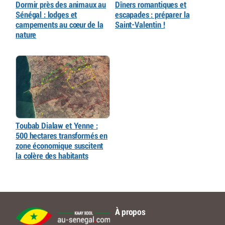
Dormir près des animaux au
Dîners romantiques et
Sénégal : lodges et
escapades : préparer la
campements au cœur de la
Saint-Valentin !
nature
Toubab Dialaw et Yenne :
500 hectares transformés en
zone économique suscitent
la colère des habitants
À propos