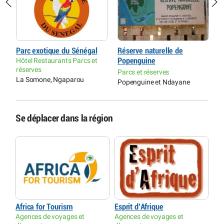
Parc exotique du Sénégal
Réserve naturelle de
A
Hôtel Restaurants Parcs et
Popenguine
C
réserves
A
Parcs et réserves
La Somone, Ngaparou
S
Popenguine et Ndayane
Se déplacer dans la région
Africa for Tourism
Esprit d’Afrique
Agences de voyages et
Agences de voyages et