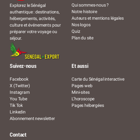
Qui sommes-nous ?
Explorez le Sénégal
Notre histoire
authentique : destinations,
Auteurs et mentions légales
hébergements, activités,
Nos logos
culture et événements pour
Quiz
préparer votre voyage ou
Plan du site
séjour.
Suivez-nous
Et aussi
Facebook
Carte du Sénégal interactive
X (Twitter)
Pages web
Instagram
Mini-sites
You Tube
L’horoscope
Tik Tok
Pages hébergées
Linkedin
Abonnement newsletter
Contact