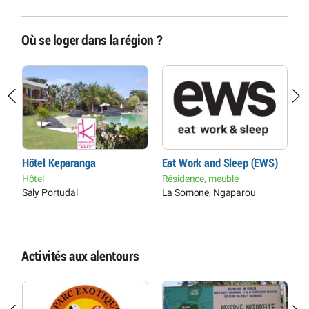
Où se loger dans la région ?
Hôtel Keparanga
Eat Work and Sleep (EWS)
A
H
Hôtel
Résidence, meublé
R
Saly Portudal
La Somone, Ngaparou
S
Activités aux alentours