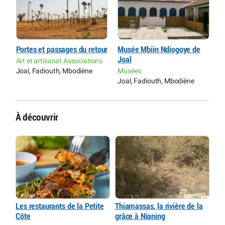
Portes et passages du retour
Musée Mbiin Ndiogoye de
P
Joal
Art et artisanat Associations
A
Joal, Fadiouth, Mbodiène
Musées
J
Joal, Fadiouth, Mbodiène
À découvrir
Les restaurants de la Petite
Thiamassas, la rivière de la
Côte
grâce à Nianing