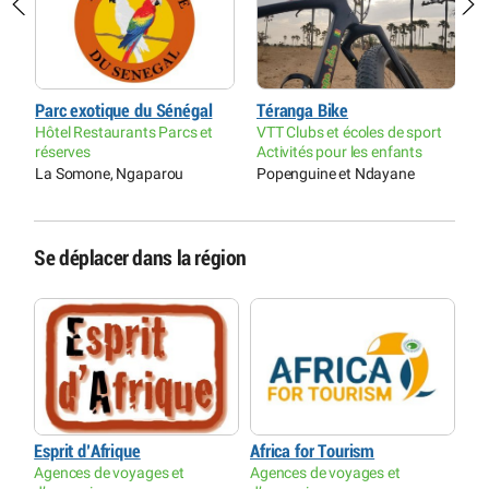
Parc exotique du Sénégal
Téranga Bike
S
Hôtel Restaurants Parcs et
VTT Clubs et écoles de sport
r
réserves
Activités pour les enfants
P
La Somone, Ngaparou
Popenguine et Ndayane
M
Se déplacer dans la région
Esprit d’Afrique
Africa for Tourism
Agences de voyages et
Agences de voyages et