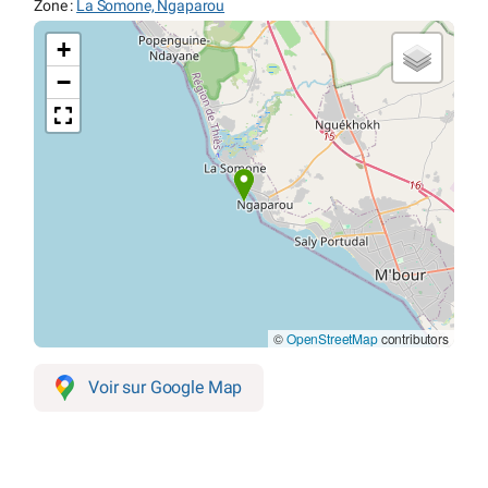
Zone :
La Somone, Ngaparou
+
−
©
OpenStreetMap
contributors
Voir sur Google Map