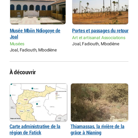
ur
Musée Mbiin Ndiogoye de
Portes et passages du retour
M
Joal
J
s
Art et artisanat Associations
Musées
Joal, Fadiouth, Mbodiène
M
Joal, Fadiouth, Mbodiène
J
À découvrir
Carte administrative de la
Thiamassas, la rivière de la
région de Fatick
grâce à Nianing