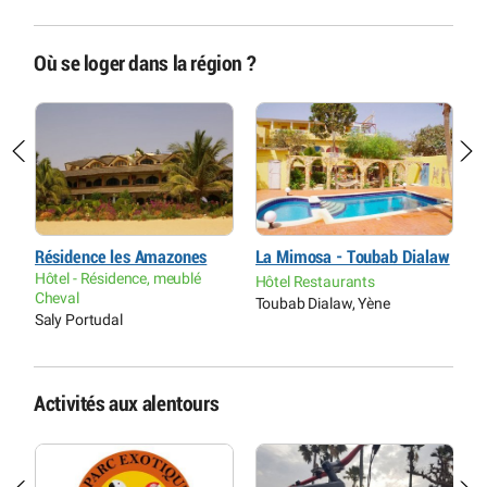
Où se loger dans la région ?
Résidence les Amazones
La Mimosa - Toubab Dialaw
B
Hôtel - Résidence, meublé
Hôtel Restaurants
C
Cheval
Toubab Dialaw, Yène
S
Saly Portudal
Activités aux alentours