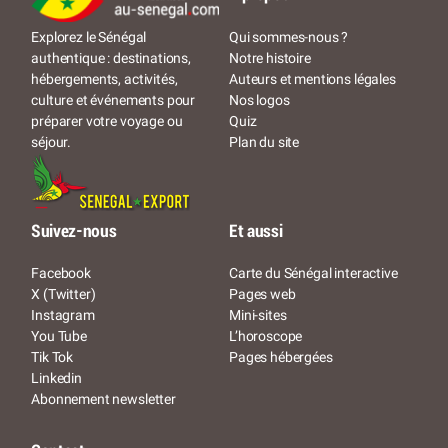
Qui sommes-nous ?
Explorez le Sénégal
Notre histoire
authentique : destinations,
Auteurs et mentions légales
hébergements, activités,
Nos logos
culture et événements pour
Quiz
préparer votre voyage ou
Plan du site
séjour.
Suivez-nous
Et aussi
Facebook
Carte du Sénégal interactive
X (Twitter)
Pages web
Instagram
Mini-sites
You Tube
L’horoscope
Tik Tok
Pages hébergées
Linkedin
Abonnement newsletter