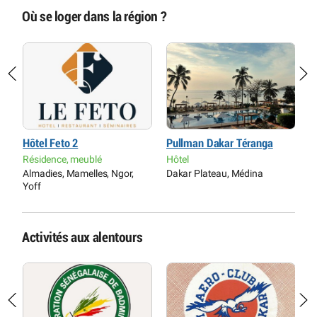
Où se loger dans la région ?
Hôtel Feto 2
Pullman Dakar Téranga
T
Résidence, meublé
Hôtel
H
Almadies, Mamelles, Ngor,
Dakar Plateau, Médina
P
Yoff
O
Activités aux alentours