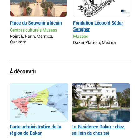
Place du Souvenir africain
Fondation Léopold Sédar
V
Senghor
Centres culturels Musées
A
Point E, Fann, Mermoz,
Musées
A
Ouakam
Y
Dakar Plateau, Médina
À découvrir
Carte administrative de la
La Résidence Dakar : chez
région de Dakar
soi loin de chez soi