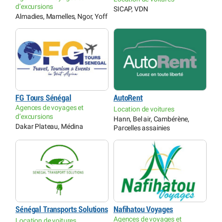
d’excursions
SICAP, VDN
Almadies, Mamelles, Ngor, Yoff
FG Tours Sénégal
AutoRent
Agences de voyages et
Location de voitures
d’excursions
Hann, Bel air, Cambérène,
Dakar Plateau, Médina
Parcelles assainies
Sénégal Transports Solutions
Nafihatou Voyages
Agences de voyages et
Location de voitures