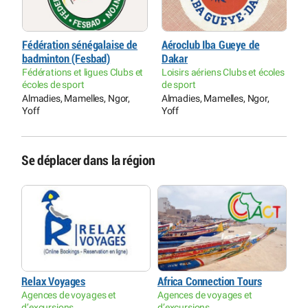
Fédération sénégalaise de
Aéroclub Iba Gueye de
C
badminton (Fesbad)
Dakar
C
Fédérations et ligues Clubs et
Loisirs aériens Clubs et écoles
G
écoles de sport
de sport
Almadies, Mamelles, Ngor,
Almadies, Mamelles, Ngor,
Yoff
Yoff
Se déplacer dans la région
Relax Voyages
Africa Connection Tours
Agences de voyages et
Agences de voyages et
d’excursions
d’excursions