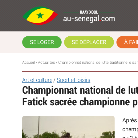
SE LOGER
SE DÉPLACER
À FAI
Accueil
/
Actualités
/
Championnat national de lutte traditionnelle san
Art et culture
/
Sport et loisirs
Championnat national de lutt
Fatick sacrée championne p
Après 
champi