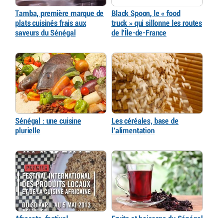
Tamba, première marque de
Black Spoon, le « food
plats cuisinés frais aux
truck » qui sillonne les routes
saveurs du Sénégal
de l’Île-de-France
Sénégal : une cuisine
Les céréales, base de
plurielle
l’alimentation