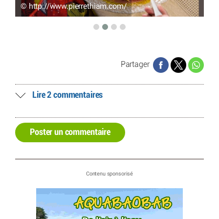
© http://www.pierrethiam.com/
© 
Partager
Lire 2 commentaires
Poster un commentaire