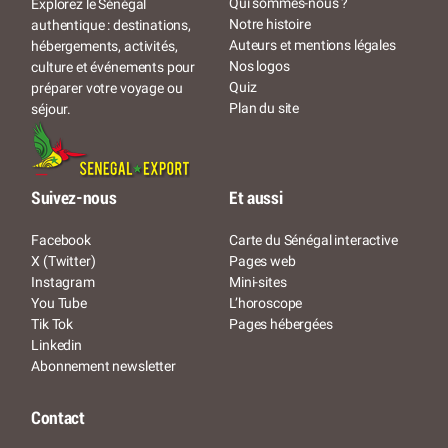
Qui sommes-nous ?
Explorez le Sénégal
Notre histoire
authentique : destinations,
Auteurs et mentions légales
hébergements, activités,
Nos logos
culture et événements pour
Quiz
préparer votre voyage ou
Plan du site
séjour.
Suivez-nous
Et aussi
Facebook
Carte du Sénégal interactive
X (Twitter)
Pages web
Instagram
Mini-sites
You Tube
L’horoscope
Tik Tok
Pages hébergées
Linkedin
Abonnement newsletter
Contact