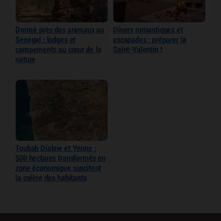
Dormir près des animaux au
Dîners romantiques et
Sénégal : lodges et
escapades : préparer la
campements au cœur de la
Saint-Valentin !
nature
Toubab Dialaw et Yenne :
500 hectares transformés en
zone économique suscitent
la colère des habitants