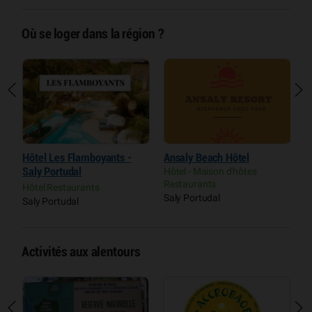
Où se loger dans la région ?
Hôtel Les Flamboyants -
Ansaly Beach Hôtel
B
Saly Portudal
Hôtel - Maison d'hôtes
C
Restaurants
Hôtel Restaurants
S
Saly Portudal
Saly Portudal
Activités aux alentours