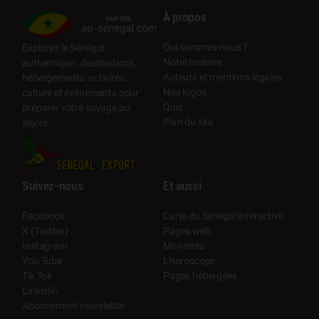
À propos
Qui sommes-nous ?
Explorez le Sénégal
Notre histoire
authentique : destinations,
Auteurs et mentions légales
hébergements, activités,
Nos logos
culture et événements pour
Quiz
préparer votre voyage ou
Plan du site
séjour.
Suivez-nous
Et aussi
Facebook
Carte du Sénégal interactive
X (Twitter)
Pages web
Instagram
Mini-sites
You Tube
L’horoscope
Tik Tok
Pages hébergées
Linkedin
Abonnement newsletter