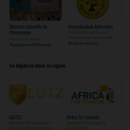
Réserve naturelle de
Accro Baobab Adventure
S
Popenguine
Clubs et écoles de sport
r
Activités pour les enfants
Parcs et réserves
P
Sindia et environs
Popenguine et Ndayane
M
Se déplacer dans la région
GEUTZ
Africa for Tourism
Agences de voyages et
Agences de voyages et
d’excursions Location de
d’excursions