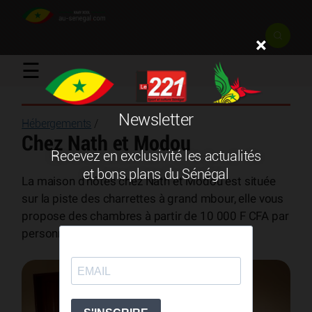
×
☰
Newsletter
Hébergements
/
Chez Nath et Modou
Recevez en exclusivité les actualités
et bons plans du Sénégal
La maison d’hôtes chez Nath et Modou est située
sur la piste des charrettes à grand mbour, elle vous
propose des chambres à partir de 10 000 F CFA par
personne soit 15 €.