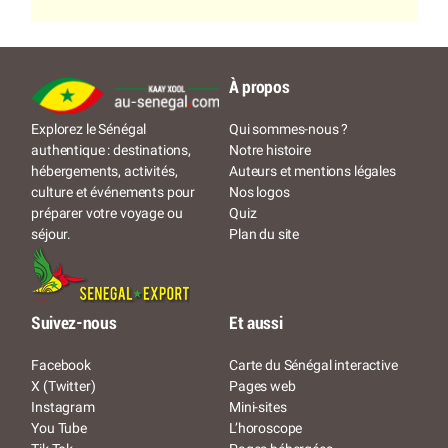
À propos
Qui sommes-nous ?
Explorez le Sénégal
Notre histoire
authentique : destinations,
Auteurs et mentions légales
hébergements, activités,
Nos logos
culture et événements pour
Quiz
préparer votre voyage ou
Plan du site
séjour.
Suivez-nous
Et aussi
Facebook
Carte du Sénégal interactive
X (Twitter)
Pages web
Instagram
Mini-sites
You Tube
L’horoscope