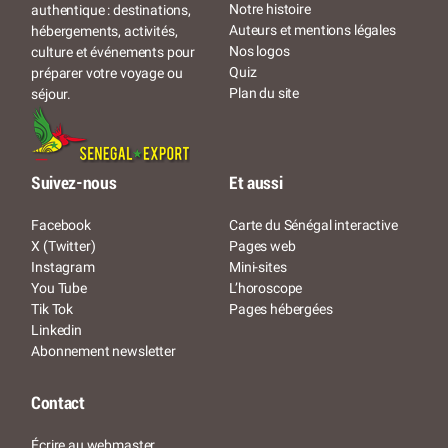
Notre histoire
authentique : destinations,
Auteurs et mentions légales
hébergements, activités,
Nos logos
culture et événements pour
Quiz
préparer votre voyage ou
Plan du site
séjour.
Suivez-nous
Et aussi
Facebook
Carte du Sénégal interactive
X (Twitter)
Pages web
Instagram
Mini-sites
You Tube
L’horoscope
Tik Tok
Pages hébergées
Linkedin
Abonnement newsletter
Contact
Écrire au webmaster