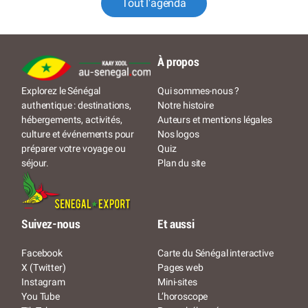
Tout l'agenda
À propos
Qui sommes-nous ?
Explorez le Sénégal
Notre histoire
authentique : destinations,
Auteurs et mentions légales
hébergements, activités,
Nos logos
culture et événements pour
Quiz
préparer votre voyage ou
Plan du site
séjour.
Suivez-nous
Et aussi
Facebook
Carte du Sénégal interactive
X (Twitter)
Pages web
Instagram
Mini-sites
You Tube
L’horoscope