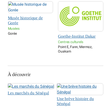
Musée historique de
C
Gorée
S
Musées
C
Gorée
D
Goethe-Institut Dakar
Centres culturels
Point E, Fann, Mermoz,
Ouakam
À découvrir
Les marchés du Sénégal
Une brève histoire du
Sénégal