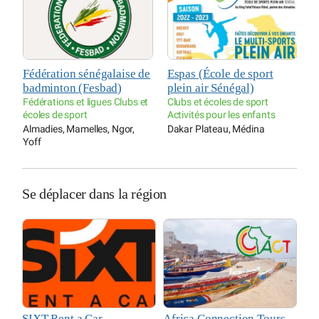
Fédération sénégalaise de
Espas (École de sport
L
badminton (Fesbad)
plein air Sénégal)
p
Fédérations et ligues Clubs et
Clubs et écoles de sport
C
écoles de sport
Activités pour les enfants
A
Almadies, Mamelles, Ngor,
Dakar Plateau, Médina
H
Yoff
P
Se déplacer dans la région
SIXT Rent a Car
Africa Connection Tours