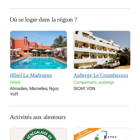
Où se loger dans la région ?
Hôtel La Madrague
Auberge Le Coumbassou
M
Hôtel
Campement, auberge
H
Almadies, Mamelles, Ngor,
SICAP, VDN
G
Yoff
Activités aux alentours