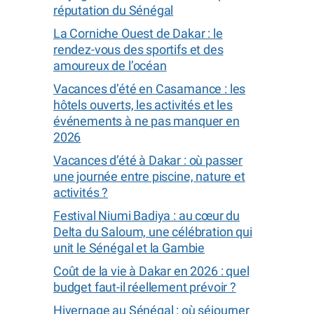
réputation du Sénégal
La Corniche Ouest de Dakar : le
rendez-vous des sportifs et des
amoureux de l’océan
Vacances d’été en Casamance : les
hôtels ouverts, les activités et les
événements à ne pas manquer en
2026
Vacances d’été à Dakar : où passer
une journée entre piscine, nature et
activités ?
Festival Niumi Badiya : au cœur du
Delta du Saloum, une célébration qui
unit le Sénégal et la Gambie
Coût de la vie à Dakar en 2026 : quel
budget faut-il réellement prévoir ?
Hivernage au Sénégal : où séjourner