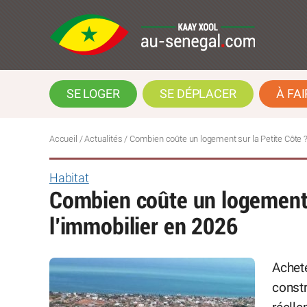
SE LOGER
SE DÉPLACER
À FAI
Accueil
/
Actualités
/
Combien coûte un logement sur la Petite Côte ?
Habitat
Combien coûte un logement s
l’immobilier en 2026
Achete
constr