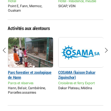
Hôtel
Hôtel - Résidence, meublé
H
Point E, Fann, Mermoz,
SICAP, VDN
P
Ouakam
O
Activités aux alentours
Parc forestier et zoologique
COSAMA (liaison Dakar
E
de Hann
Ziguinchor)
a
C
Parcs et réserves
Croisières et ferry Export
A
Hann, Bel air, Cambérène,
Dakar Plateau, Médina
D
Parcelles assainies