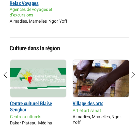
Relax Voyages
Agences de voyages et
d’excursions
Almadies, Mamelles, Ngor, Yoff
Culture dans la région
Centre culturel Blaise
Village des arts
I
Senghor
Art et artisanat
C
ue
Centres culturels
Almadies, Mamelles, Ngor,
P
Yoff
O
Dakar Plateau, Médina