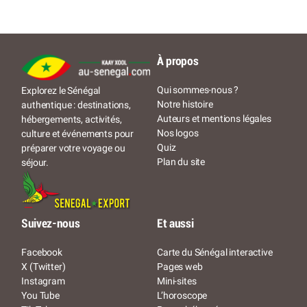
À propos
Qui sommes-nous ?
Explorez le Sénégal
Notre histoire
authentique : destinations,
Auteurs et mentions légales
hébergements, activités,
Nos logos
culture et événements pour
Quiz
préparer votre voyage ou
Plan du site
séjour.
Suivez-nous
Et aussi
Facebook
Carte du Sénégal interactive
X (Twitter)
Pages web
Instagram
Mini-sites
You Tube
L’horoscope