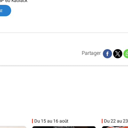
BP 60 Kaolack
ez
Partager
Du 15 au 16 août
Du 22 au 23