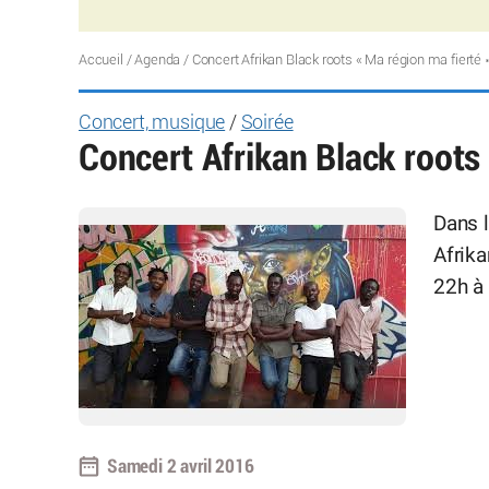
Accueil
/
Agenda
/
Concert Afrikan Black roots « Ma région ma fierté »
Concert, musique
/
Soirée
Concert Afrikan Black roots 
Dans l
Afrika
22h à 
Samedi 2 avril 2016