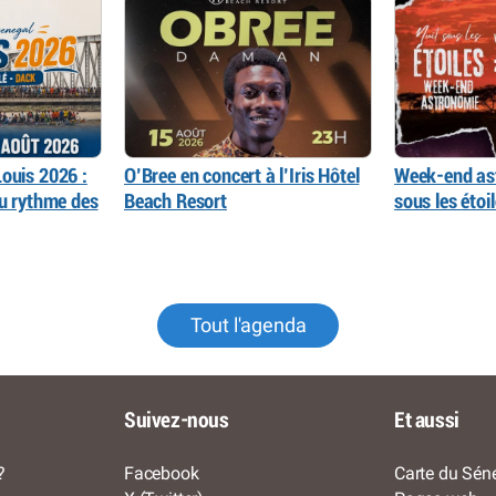
ouis 2026 :
O’Bree en concert à l’Iris Hôtel
Week-end as
au rythme des
Beach Resort
sous les éto
Tout l'agenda
Suivez-nous
Et aussi
?
Facebook
Carte du Séné