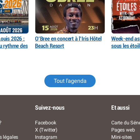
ouis 2026 :
O’Bree en concert à l’Iris Hôtel
Week-end as
au rythme des
Beach Resort
sous les éto
Tout l'agenda
Suivez-nous
Et aussi
?
Facebook
Carte du Séné
X (Twitter)
Pages web
s légales
Instagram
Mini-sites