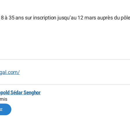
8 à 35 ans sur inscription jusqu’au 12 mars auprès du pôl
egal.com/
éopold Sédar Senghor
omis
ez