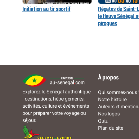
Initiation au tir sportif
Régates de Saint-L
le fleuve Sénégal 
pirogues
À propos
Explorez le Sénégal authentique
Qui sommes-nous 
: destinations, hébergements,
Notre histoire
activités, culture et événements
Auteurs et mention
pour préparer votre voyage ou
Nos logos
séjour.
Quiz
Plan du site