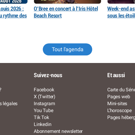
ouis 2026 :
O’Bree en concert à l’Iris Hôtel
Week-end as
au rythme des
Beach Resort
sous les éto
Tout l'agenda
Suivez-nous
Et aussi
?
Facebook
Carte du Séné
X (Twitter)
Pages web
s légales
Instagram
Mini-sites
You Tube
L’horoscope
Tik Tok
Pages héber
Linkedin
Abonnement newsletter