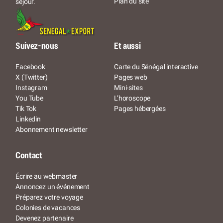
Plan du site
séjour.
Suivez-nous
Et aussi
Facebook
Carte du Sénégal interactive
X (Twitter)
Pages web
Instagram
Mini-sites
You Tube
L’horoscope
Tik Tok
Pages hébergées
Linkedin
Abonnement newsletter
Contact
Écrire au webmaster
Annoncez un événement
Préparez votre voyage
Colonies de vacances
Devenez partenaire