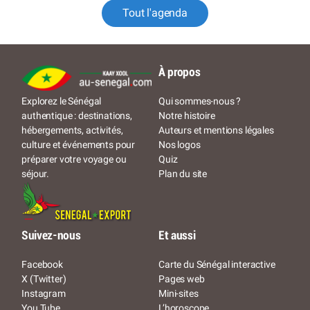
Tout l'agenda
À propos
Qui sommes-nous ?
Explorez le Sénégal
Notre histoire
authentique : destinations,
Auteurs et mentions légales
hébergements, activités,
Nos logos
culture et événements pour
Quiz
préparer votre voyage ou
Plan du site
séjour.
Suivez-nous
Et aussi
Facebook
Carte du Sénégal interactive
X (Twitter)
Pages web
Instagram
Mini-sites
You Tube
L’horoscope