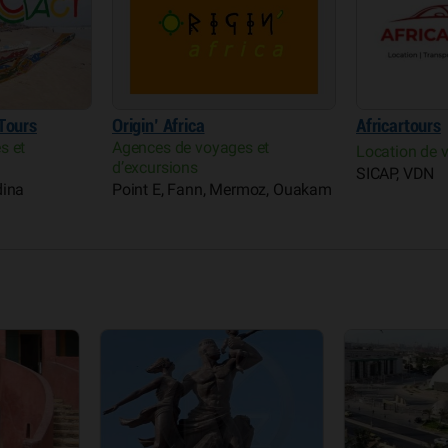
 Tours
Origin’ Africa
Africartours
s et
Agences de voyages et
Location de v
d’excursions
SICAP, VDN
dina
Point E, Fann, Mermoz, Ouakam