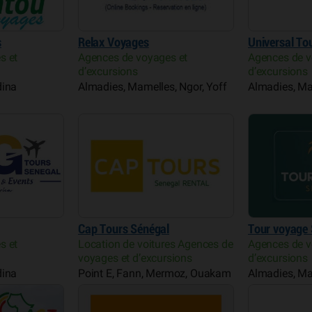
s
Relax Voyages
Universal To
s et
Agences de voyages et
Agences de v
d’excursions
d’excursions
dina
Almadies, Mamelles, Ngor, Yoff
Almadies, Ma
Cap Tours Sénégal
Tour voyage 
s et
Location de voitures Agences de
Agences de v
voyages et d’excursions
d’excursions
dina
Point E, Fann, Mermoz, Ouakam
Almadies, Ma