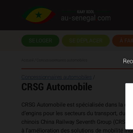
SE LOGER
SE DÉPLACER
À FAI
Accueil
/ Concessionnaires automobiles
Rece
Concessionnaires automobiles
/
CRSG Automobile
CRSG Automobile est spécialisée dans la comme
d’engins pour les secteurs du transport, du BT
chinois China Railway Seventh Group (CRSG), 
à l’amélioration des solutions de mobilité indu