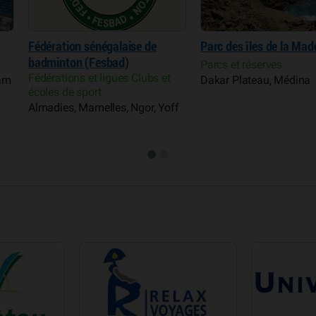
aise de
Parc des îles de la Madeleine
Parc forestie
d)
Hann
Parcs et réserves
es Clubs et
Dakar Plateau, Médina
Parcs et rése
Hann, Bel air
, Ngor, Yoff
Parcelles ass