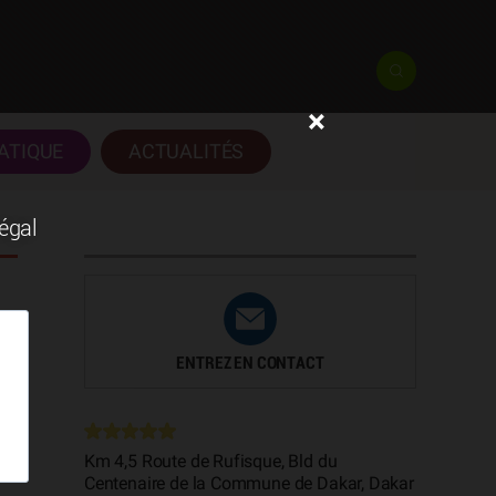
×
ATIQUE
ACTUALITÉS
négal
ENTREZ EN CONTACT
t
Km 4,5 Route de Rufisque, Bld du
Centenaire de la Commune de Dakar, Dakar