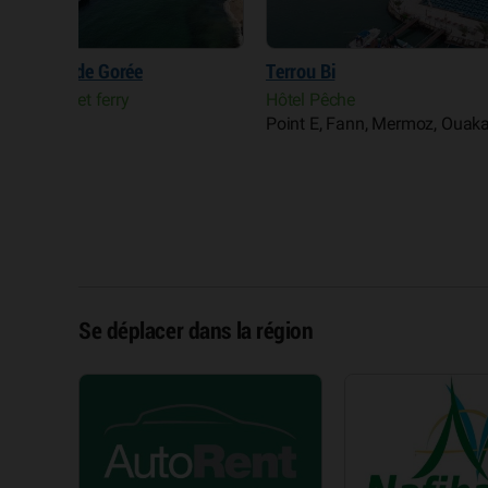
Terrou Bi
Fédération sénégal
badminton (Fesba
Hôtel Pêche
Fédérations et ligu
Point E, Fann, Mermoz, Ouakam
écoles de sport
Almadies, Mamelles
Se déplacer dans la région