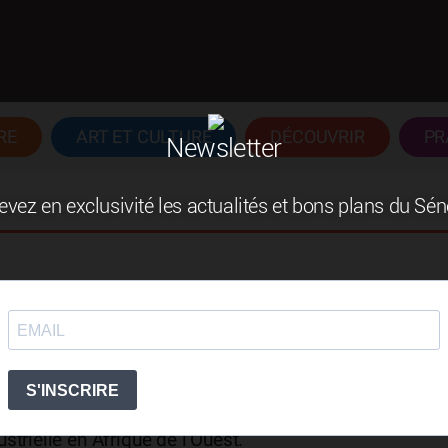
RE
ART ET CULTURE
DÉCOUVRIR
PR
Newsletter
vez en exclusivité les actualités et bons plans du Sé
rcialisation et l’entretien de véhicules lourds et
P et de la logistique au Sénégal. Filiale du groupe
elle contribue au développement des infrastructures e
strielle en Afrique de l’Ouest.