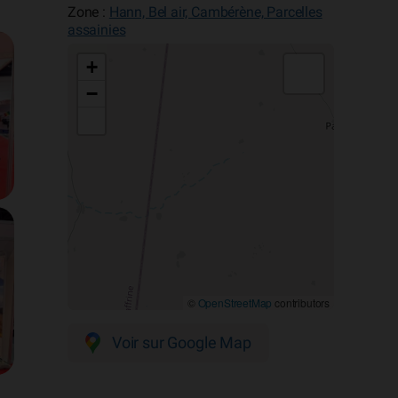
Zone :
Hann, Bel air, Cambérène, Parcelles
assainies
+
−
©
OpenStreetMap
contributors
Voir sur Google Map