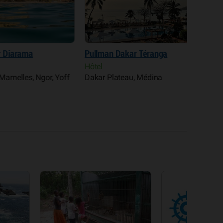
Diarama
Pullman Dakar Téranga
Hôtel F
Hôtel
Réside
melles, Ngor, Yoff
Dakar Plateau, Médina
Almadie