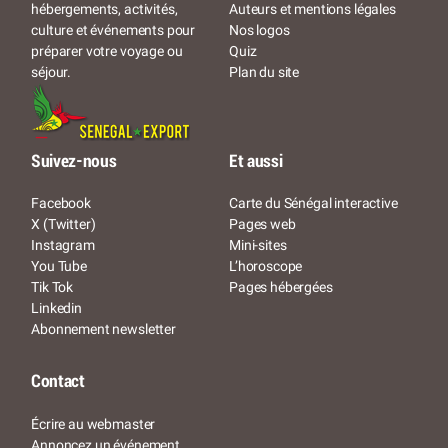
Auteurs et mentions légales
hébergements, activités,
Nos logos
culture et événements pour
Quiz
préparer votre voyage ou
Plan du site
séjour.
Suivez-nous
Et aussi
Facebook
Carte du Sénégal interactive
X (Twitter)
Pages web
Instagram
Mini-sites
You Tube
L’horoscope
Tik Tok
Pages hébergées
Linkedin
Abonnement newsletter
Contact
Écrire au webmaster
Annoncez un événement