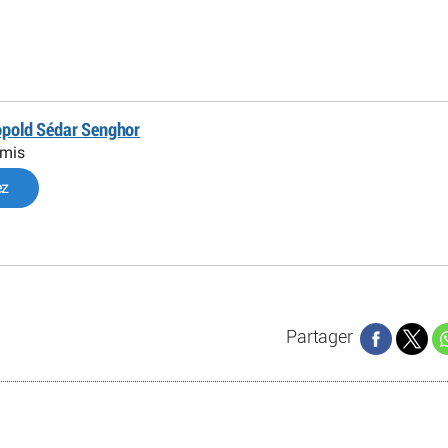
éopold Sédar Senghor
omis
ez
Partager