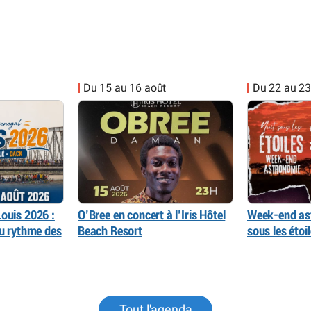
Du 15 au 16 août
Du 22 au 23
ouis 2026 :
O’Bree en concert à l’Iris Hôtel
Week-end as
au rythme des
Beach Resort
sous les éto
Tout l'agenda