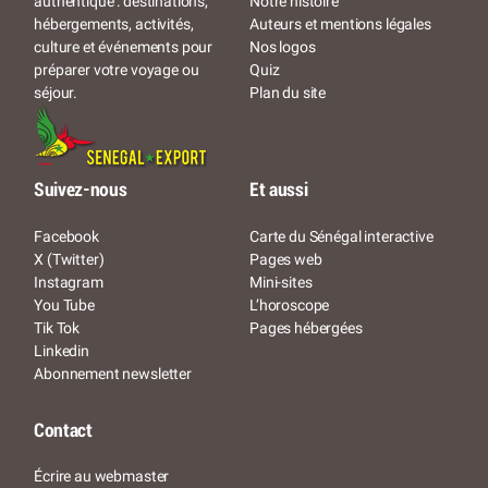
Notre histoire
authentique : destinations,
Auteurs et mentions légales
hébergements, activités,
Nos logos
culture et événements pour
Quiz
préparer votre voyage ou
Plan du site
séjour.
Suivez-nous
Et aussi
Facebook
Carte du Sénégal interactive
X (Twitter)
Pages web
Instagram
Mini-sites
You Tube
L’horoscope
Tik Tok
Pages hébergées
Linkedin
Abonnement newsletter
Contact
Écrire au webmaster