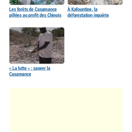
Les forêts de Casamance
À Kafountine, la
pillées au profit des Chinois
déforestation inquiète
« La lutte » : sauver la
Casamance