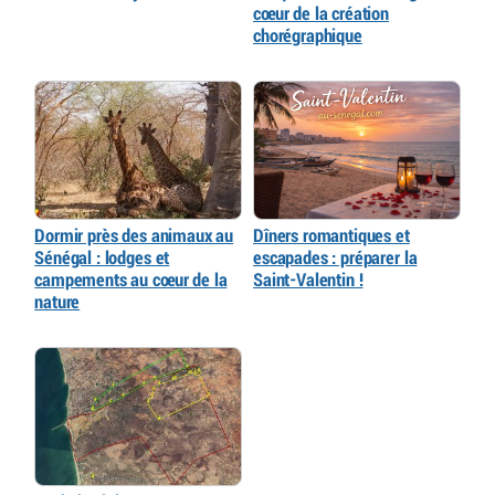
cœur de la création
chorégraphique
Dormir près des animaux au
Dîners romantiques et
Sénégal : lodges et
escapades : préparer la
campements au cœur de la
Saint-Valentin !
nature