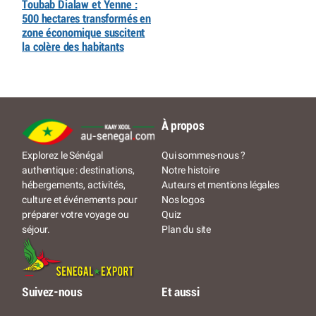
Toubab Dialaw et Yenne :
500 hectares transformés en
zone économique suscitent
la colère des habitants
À propos
Qui sommes-nous ?
Explorez le Sénégal
Notre histoire
authentique : destinations,
Auteurs et mentions légales
hébergements, activités,
Nos logos
culture et événements pour
Quiz
préparer votre voyage ou
Plan du site
séjour.
Suivez-nous
Et aussi