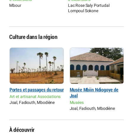
Mbour
Lac Rose Saly Portudal
Lompoul Sokone
Culture dans la région
Portes et passages du retour
Musée Mbiin Ndiogoye de
P
Joal
Art et artisanat Associations
A
Joal, Fadiouth, Mbodiène
Musées
J
Joal, Fadiouth, Mbodiène
À découvrir