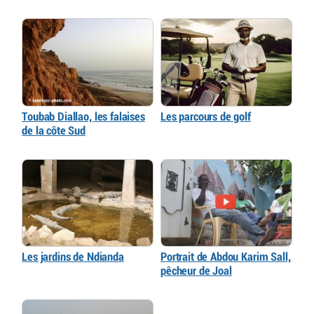
Toubab Diallao, les falaises
Les parcours de golf
de la côte Sud
Les jardins de Ndianda
Portrait de Abdou Karim Sall,
pêcheur de Joal