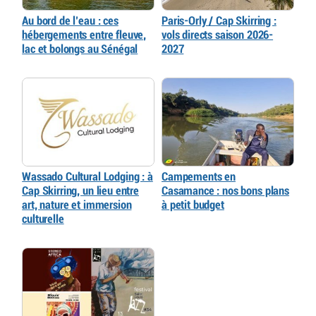
Au bord de l’eau : ces
Paris-Orly / Cap Skirring :
hébergements entre fleuve,
vols directs saison 2026-
lac et bolongs au Sénégal
2027
Wassado Cultural Lodging : à
Campements en
Cap Skirring, un lieu entre
Casamance : nos bons plans
art, nature et immersion
à petit budget
culturelle