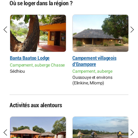
Où se loger dans la région ?
Banta Baatoo Lodge
Campement villageois
H
d’Enampore
Campement, auberge Chasse
H
Sédhiou
Campement, auberge
C
K
Oussouye et environs
(Elinkine, Mlomp)
Activités aux alentours