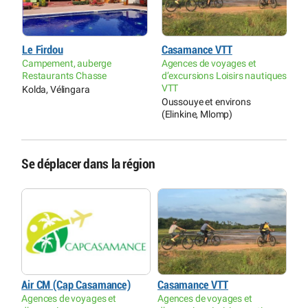
Le Firdou
Casamance VTT
E
Campement, auberge
Agences de voyages et
P
Restaurants Chasse
d’excursions Loisirs nautiques
C
VTT
Kolda, Vélingara
K
Oussouye et environs
(Elinkine, Mlomp)
Se déplacer dans la région
Air CM (Cap Casamance)
Casamance VTT
Agences de voyages et
Agences de voyages et