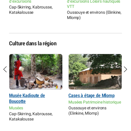
d’excursions
d’excursions Loisirs nautiques
VTT
Cap-Skirring, Kabrousse,
Katakalousse
Oussouye et environs (Elinkine,
Mlomp)
Culture dans la région
Musée Kadioute de
Cases à étage de Mlomp
A
Boucotte
d
Musées Patrimoine historique
R
Musées
Oussouye et environs
E
(Elinkine, Mlomp)
Cap-Skirring, Kabrousse,
f
Katakalousse
Z