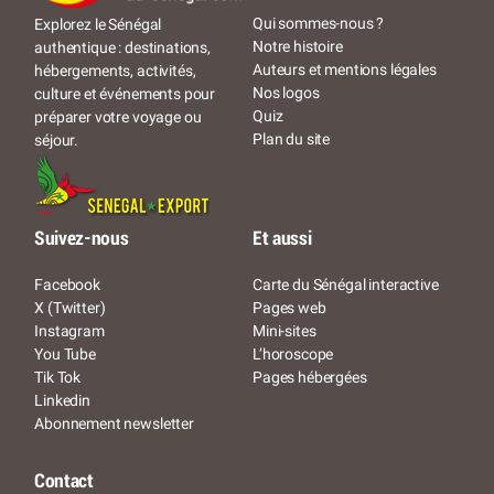
Qui sommes-nous ?
Explorez le Sénégal
Notre histoire
authentique : destinations,
Auteurs et mentions légales
hébergements, activités,
Nos logos
culture et événements pour
Quiz
préparer votre voyage ou
Plan du site
séjour.
Suivez-nous
Et aussi
Facebook
Carte du Sénégal interactive
X (Twitter)
Pages web
Instagram
Mini-sites
You Tube
L’horoscope
Tik Tok
Pages hébergées
Linkedin
Abonnement newsletter
Contact