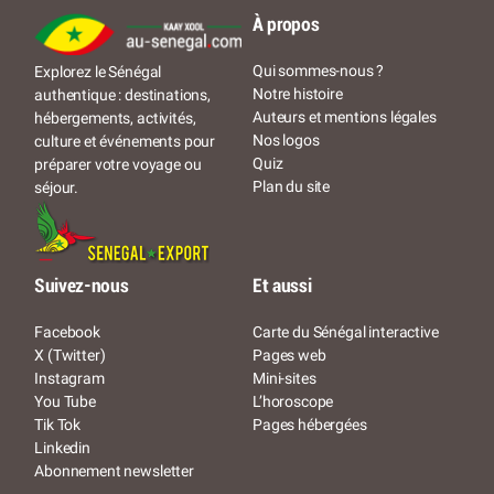
À propos
Qui sommes-nous ?
Explorez le Sénégal
Notre histoire
authentique : destinations,
Auteurs et mentions légales
hébergements, activités,
Nos logos
culture et événements pour
Quiz
préparer votre voyage ou
Plan du site
séjour.
Suivez-nous
Et aussi
Facebook
Carte du Sénégal interactive
X (Twitter)
Pages web
Instagram
Mini-sites
You Tube
L’horoscope
Tik Tok
Pages hébergées
Linkedin
Abonnement newsletter