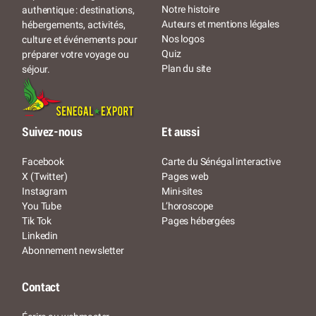
Notre histoire
authentique : destinations,
Auteurs et mentions légales
hébergements, activités,
Nos logos
culture et événements pour
Quiz
préparer votre voyage ou
Plan du site
séjour.
Suivez-nous
Et aussi
Facebook
Carte du Sénégal interactive
X (Twitter)
Pages web
Instagram
Mini-sites
You Tube
L’horoscope
Tik Tok
Pages hébergées
Linkedin
Abonnement newsletter
Contact