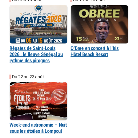
Régates de Saint-Louis
O’Bree en concert à l’Iris
2026 : le fleuve Sénégal au
Hôtel Beach Resort
rythme des pirogues
Du 22 au 23 août
Week-end astronomie – Nuit
sous les étoiles à Lompoul