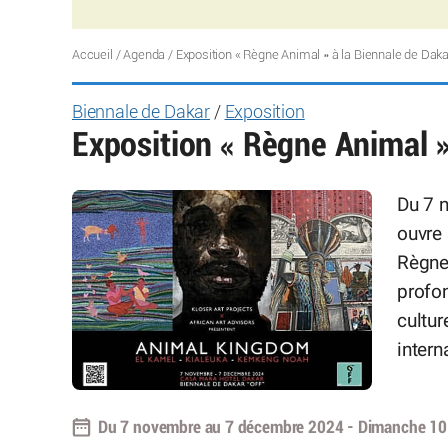
Accueil
/
Agenda
/
Exposition « Règne Animal » à la Biennale de Dak
Biennale de Dakar
/
Exposition
Exposition « Règne Animal »
Du 7 
ouvre 
Règne
profo
cultur
intern
Du 7 novembre au 7 décembre 2024 - Dimanche 10