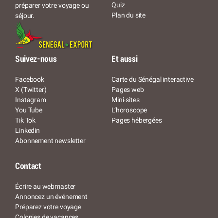
Quiz
préparer votre voyage ou
Plan du site
séjour.
Suivez-nous
Et aussi
Facebook
Carte du Sénégal interactive
X (Twitter)
Pages web
Instagram
Mini-sites
You Tube
L’horoscope
Tik Tok
Pages hébergées
Linkedin
Abonnement newsletter
Contact
Écrire au webmaster
Annoncez un événement
Préparez votre voyage
Colonies de vacances