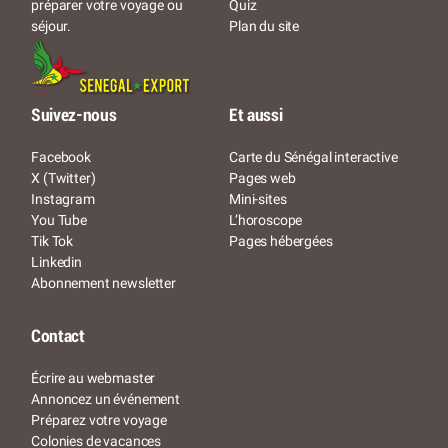
Quiz
préparer votre voyage ou
Plan du site
séjour.
Suivez-nous
Et aussi
Facebook
Carte du Sénégal interactive
X (Twitter)
Pages web
Instagram
Mini-sites
You Tube
L’horoscope
Tik Tok
Pages hébergées
Linkedin
Abonnement newsletter
Contact
Écrire au webmaster
Annoncez un événement
Préparez votre voyage
Colonies de vacances