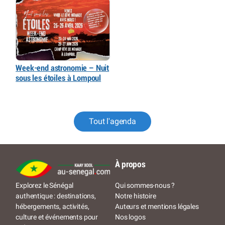
Week-end astronomie – Nuit
sous les étoiles à Lompoul
Tout l'agenda
À propos
Qui sommes-nous ?
Explorez le Sénégal
Notre histoire
authentique : destinations,
Auteurs et mentions légales
hébergements, activités,
Nos logos
culture et événements pour