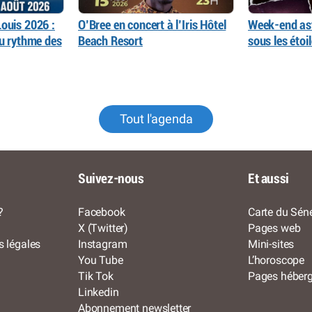
ouis 2026 :
O’Bree en concert à l’Iris Hôtel
Week-end as
au rythme des
Beach Resort
sous les éto
Tout l'agenda
Suivez-nous
Et aussi
?
Facebook
Carte du Séné
X (Twitter)
Pages web
s légales
Instagram
Mini-sites
You Tube
L’horoscope
Tik Tok
Pages héber
Linkedin
Abonnement newsletter