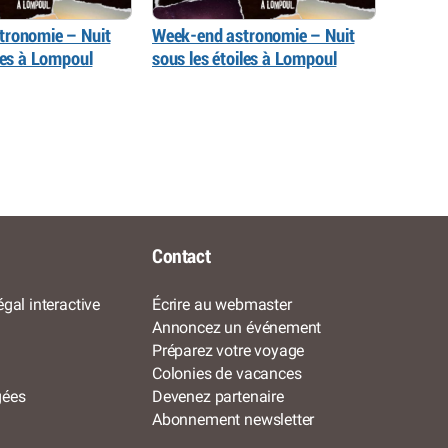
tronomie – Nuit
Week-end astronomie – Nuit
iles à Lompoul
sous les étoiles à Lompoul
Contact
gal interactive
Écrire au webmaster
Annoncez un événement
Préparez votre voyage
Colonies de vacances
gées
Devenez partenaire
Abonnement newsletter