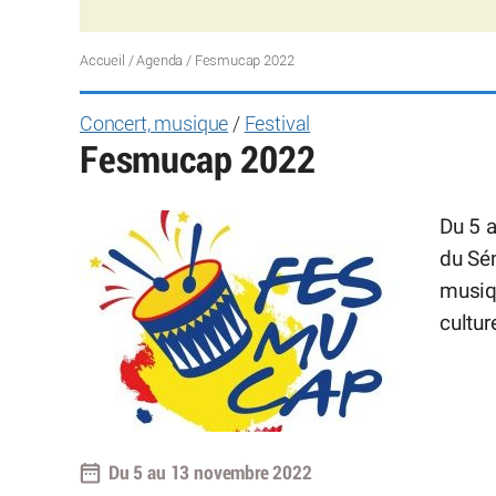
Accueil
/
Agenda
/
Fesmucap 2022
Concert, musique
/
Festival
Fesmucap 2022
Du 5 
du Sén
musiq
cultur
Du 5 au 13 novembre 2022