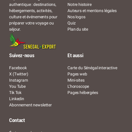
Notre histoire
authentique : destinations,
Auteurs et mentions légales
hébergements, activités,
Nos logos
culture et événements pour
Quiz
préparer votre voyage ou
Plan du site
séjour.
Suivez-nous
Et aussi
Facebook
Carte du Sénégal interactive
X (Twitter)
Pages web
Instagram
Mini-sites
You Tube
L’horoscope
Tik Tok
Pages hébergées
Linkedin
Abonnement newsletter
Contact