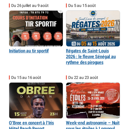
Du 26 juillet au 9 août
Du 5 au 15 août
Initiation au tir sportif
Régates de Saint-Louis
2026 : le fleuve Sénégal au
rythme des pirogues
Du 15 au 16 août
Du 22 au 23 août
O’Bree en concert à l’Iris
Week-end astronomie – Nuit
Hôtel Beach Resort
sous les étoiles à Lompoul