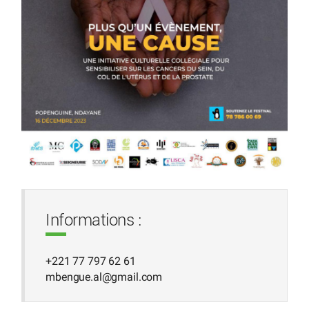
Informations :
+221 77 797 62 61
mbengue.al
@
gmail.com