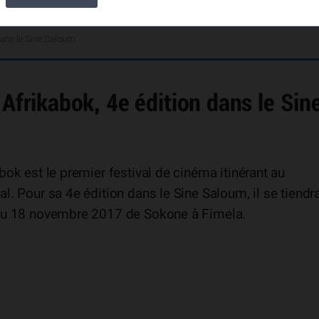
 dans le Sine Saloum
 Afrikabok, 4e édition dans le Sin
bok est le premier festival de cinéma itinérant au
l. Pour sa 4e édition dans le Sine Saloum, il se tiendr
au 18 novembre 2017 de Sokone à Fimela.