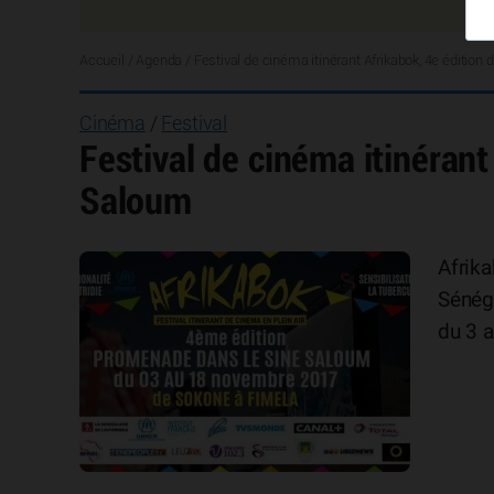
Accueil
/
Agenda
/
Festival de cinéma itinérant Afrikabok, 4e édition
Cinéma
/
Festival
Festival de cinéma itinérant
Saloum
Afrika
Sénéga
du 3 