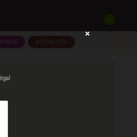
×
ATIQUE
ACTUALITÉS
négal