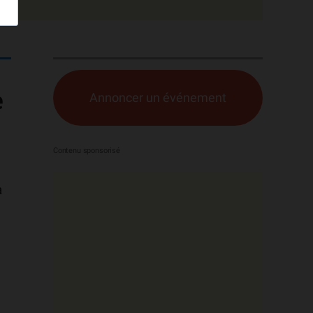
e
Annoncer un événement
a