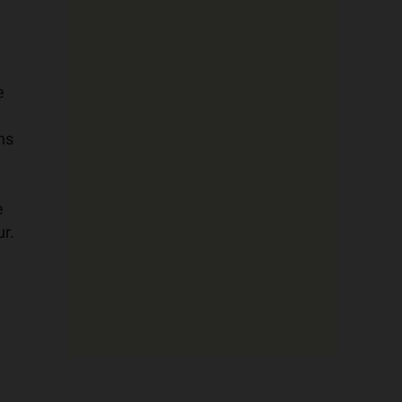
e
ns
e
ur.