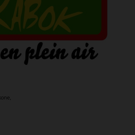
kone,