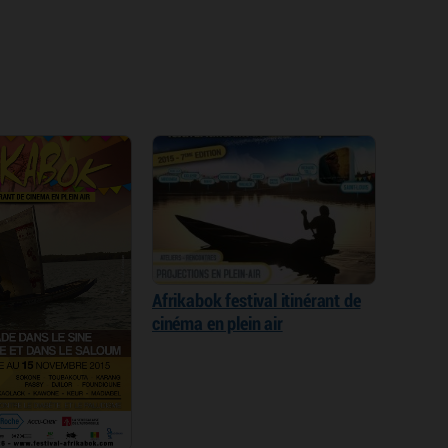
Afrikabok festival itinérant de
cinéma en plein air