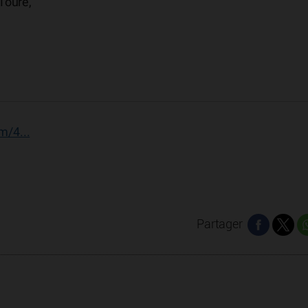
Touré,
m/4...
Partager