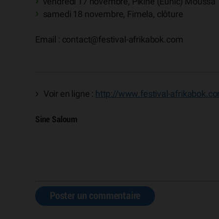
vendredi 17 novembre, Pikine (Eunic) Moussa 
samedi 18 novembre, Fimela, clôture
Email : contact
@
festival-afrikabok.com
Voir en ligne :
http://www.festival-afrikabok.co
Sine Saloum
Poster un commentaire