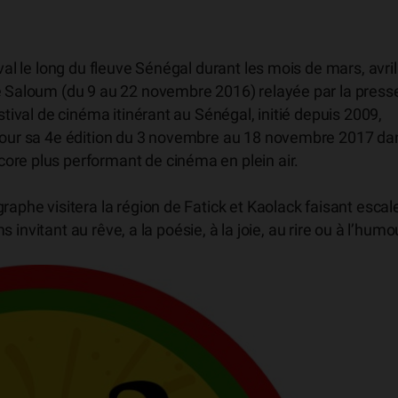
val le long du fleuve Sénégal durant les mois de mars, avril
ne Saloum (du 9 au 22 novembre 2016) relayée par la press
stival de cinéma itinérant au Sénégal, initié depuis 2009,
 pour sa 4e édition du 3 novembre au 18 novembre 2017 da
ore plus performant de cinéma en plein air.
raphe visitera la région de Fatick et Kaolack faisant escal
ms invitant au rêve, a la poésie, à la joie, au rire ou à l’humo