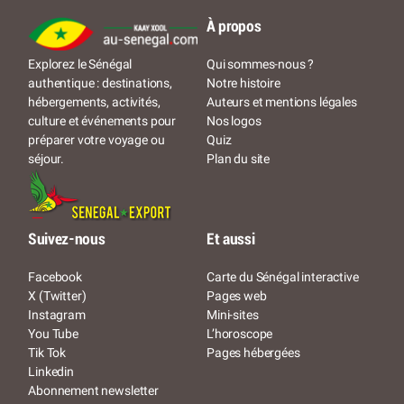
À propos
Qui sommes-nous ?
Explorez le Sénégal
Notre histoire
authentique : destinations,
Auteurs et mentions légales
hébergements, activités,
Nos logos
culture et événements pour
Quiz
préparer votre voyage ou
Plan du site
séjour.
Suivez-nous
Et aussi
Facebook
Carte du Sénégal interactive
X (Twitter)
Pages web
Instagram
Mini-sites
You Tube
L’horoscope
Tik Tok
Pages hébergées
Linkedin
Abonnement newsletter