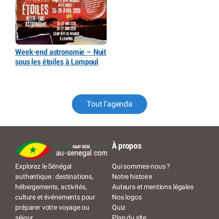
Week-end astronomie – Nuit
sous les étoiles à Lompoul
Tout l'agenda
À propos
Qui sommes-nous ?
Explorez le Sénégal
Notre histoire
authentique : destinations,
Auteurs et mentions légales
hébergements, activités,
Nos logos
culture et événements pour
Quiz
préparer votre voyage ou
Plan du site
séjour.