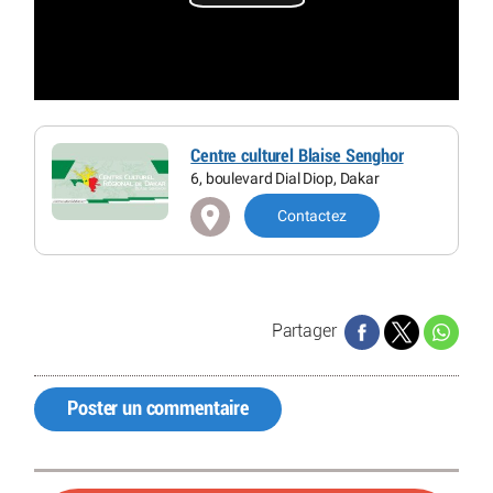
Lire
la
vidéo
Centre culturel Blaise Senghor
6, boulevard Dial Diop, Dakar
Contactez
Partager
Poster un commentaire