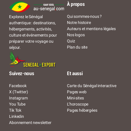
À propos
Qui sommes-nous ?
Explorez le Sénégal
Notre histoire
authentique : destinations,
Auteurs et mentions légales
hébergements, activités,
Nos logos
culture et événements pour
Quiz
préparer votre voyage ou
Plan du site
séjour.
Suivez-nous
Et aussi
Facebook
Carte du Sénégal interactive
X (Twitter)
Pages web
Instagram
Mini-sites
You Tube
L’horoscope
Tik Tok
Pages hébergées
Linkedin
Abonnement newsletter