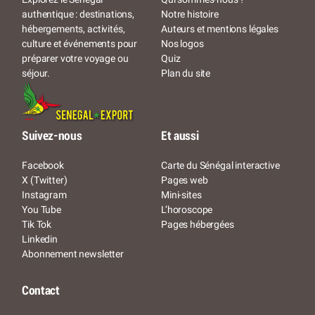
Notre histoire
authentique : destinations,
Auteurs et mentions légales
hébergements, activités,
Nos logos
culture et événements pour
Quiz
préparer votre voyage ou
Plan du site
séjour.
Suivez-nous
Et aussi
Facebook
Carte du Sénégal interactive
X (Twitter)
Pages web
Instagram
Mini-sites
You Tube
L’horoscope
Tik Tok
Pages hébergées
Linkedin
Abonnement newsletter
Contact