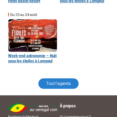
Hôtel Beach Resort
sous les étoiles à Lompoul
Du 23 au 24 août
Week-end astronomie – Nuit
sous les étoiles à Lompoul
Tout l'agenda
À propos
Qui sommes-nous ?
Explorez le Sénégal