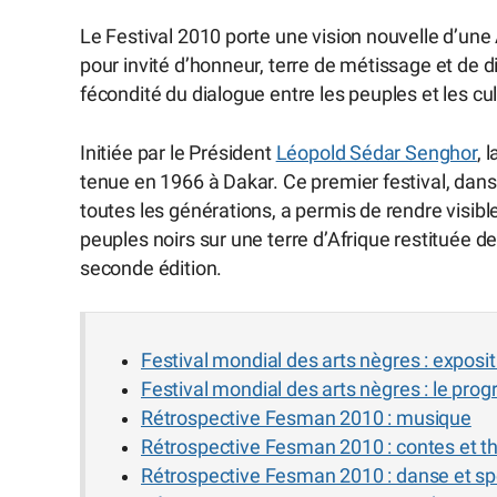
Le Festival 2010 porte une vision nouvelle d’une Af
pour invité d’honneur, terre de métissage et de div
fécondité du dialogue entre les peuples et les cu
Initiée par le Président
Léopold Sédar Senghor
, 
tenue en 1966 à Dakar. Ce premier festival, dans 
toutes les générations, a permis de rendre visib
peuples noirs sur une terre d’Afrique restituée dep
seconde édition.
Festival mondial des arts nègres : expos
Festival mondial des arts nègres : le pr
Rétrospective Fesman 2010 : musique
Rétrospective Fesman 2010 : contes et t
Rétrospective Fesman 2010 : danse et sp