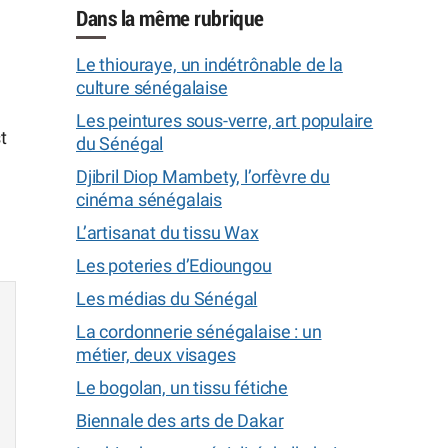
Dans la même rubrique
Le thiouraye, un indétrônable de la
culture sénégalaise
Les peintures sous-verre, art populaire
t
du Sénégal
Djibril Diop Mambety, l’orfèvre du
cinéma sénégalais
L’artisanat du tissu Wax
Les poteries d’Edioungou
Les médias du Sénégal
La cordonnerie sénégalaise : un
métier, deux visages
Le bogolan, un tissu fétiche
Biennale des arts de Dakar