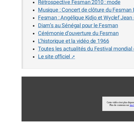
Rétrospective Fesman 2010 : mode
Musique : Concert de clôture du Fesman I
Fesman : Angélique Kidjo et Wyclef Jean
Diam’s au Sénégal pour le Fesman
Cérémonie d’ouverture du Fesman
L’historique et la vidéo de 1966
Toutes les actualités du Festival mondia
Le site officiel