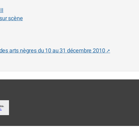
II
 sur scène
l des arts nègres du 10 au 31 décembre 2010