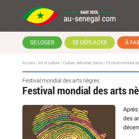
SE LOGER
SE DÉPLACER
À FAI
Accueil
/
Art et culture
/
Culture, artisanat, loisirs
/
Festival mondial d
Festival mondial des arts nègres
Festival mondial des arts n
Après
des ar
décem