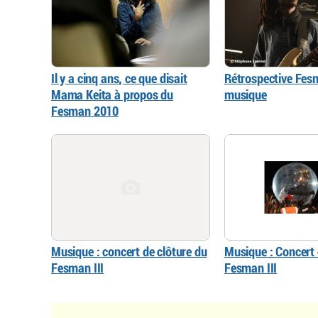
Il y a cinq ans, ce que disait
Rétrospective Fes
Mama Keita à propos du
musique
Fesman 2010
Musique : concert de clôture du
Musique : Concert 
Fesman III
Fesman III