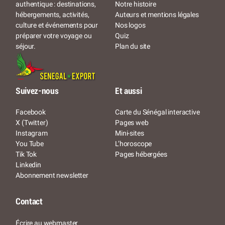
Notre histoire
authentique : destinations,
Auteurs et mentions légales
hébergements, activités,
Nos logos
culture et événements pour
Quiz
préparer votre voyage ou
Plan du site
séjour.
Suivez-nous
Et aussi
Facebook
Carte du Sénégal interactive
X (Twitter)
Pages web
Instagram
Mini-sites
You Tube
L’horoscope
Tik Tok
Pages hébergées
Linkedin
Abonnement newsletter
Contact
Écrire au webmaster