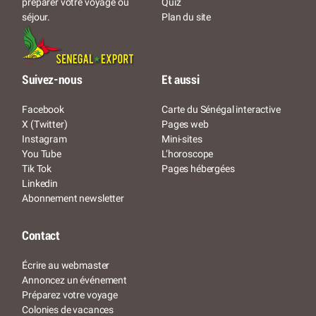
Quiz
préparer votre voyage ou
Plan du site
séjour.
Suivez-nous
Et aussi
Facebook
Carte du Sénégal interactive
X (Twitter)
Pages web
Instagram
Mini-sites
You Tube
L’horoscope
Tik Tok
Pages hébergées
Linkedin
Abonnement newsletter
Contact
Écrire au webmaster
Annoncez un événement
Préparez votre voyage
Colonies de vacances