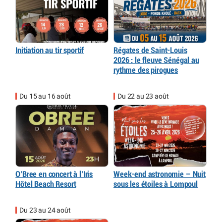
Initiation au tir sportif
Régates de Saint-Louis
2026 : le fleuve Sénégal au
rythme des pirogues
Du 15 au 16 août
Du 22 au 23 août
O’Bree en concert à l’Iris
Week-end astronomie – Nuit
Hôtel Beach Resort
sous les étoiles à Lompoul
Du 23 au 24 août