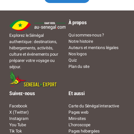
À propos
Qui sommes-nous ?
Explorez le Sénégal
Notre histoire
authentique : destinations,
Auteurs et mentions légales
hébergements, activités,
Nos logos
culture et événements pour
Quiz
préparer votre voyage ou
Plan du site
séjour.
Suivez-nous
Et aussi
Facebook
Carte du Sénégal interactive
X (Twitter)
Pages web
Instagram
Mini-sites
You Tube
L’horoscope
Tik Tok
Pages hébergées