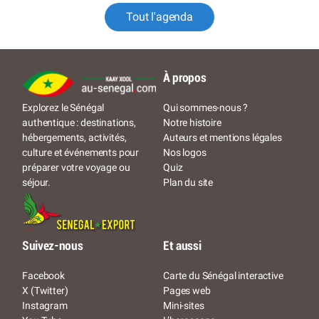
Tout l'agenda
À propos
Qui sommes-nous ?
Explorez le Sénégal
Notre histoire
authentique : destinations,
Auteurs et mentions légales
hébergements, activités,
Nos logos
culture et événements pour
Quiz
préparer votre voyage ou
Plan du site
séjour.
Suivez-nous
Et aussi
Facebook
Carte du Sénégal interactive
X (Twitter)
Pages web
Instagram
Mini-sites