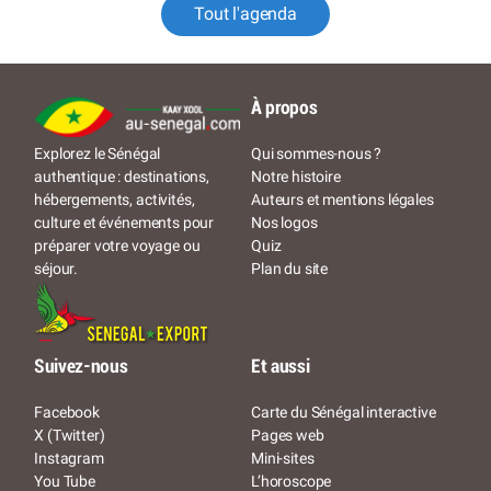
Tout l'agenda
À propos
Qui sommes-nous ?
Explorez le Sénégal
Notre histoire
authentique : destinations,
Auteurs et mentions légales
hébergements, activités,
Nos logos
culture et événements pour
Quiz
préparer votre voyage ou
Plan du site
séjour.
Suivez-nous
Et aussi
Facebook
Carte du Sénégal interactive
X (Twitter)
Pages web
Instagram
Mini-sites
You Tube
L’horoscope